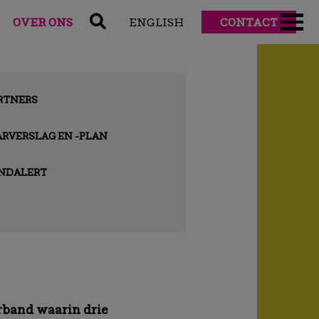
OVER ONS
ENGLISH
CONTACT
RTNERS
ARVERSLAG EN -PLAN
NDALERT
band waarin drie