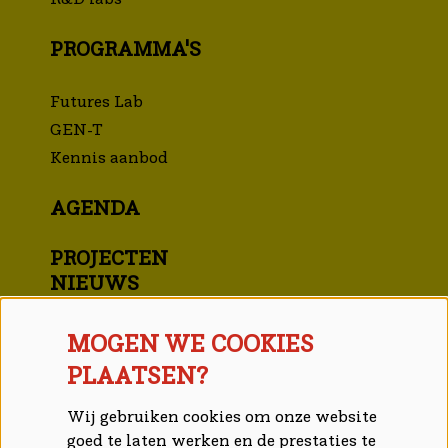
PROGRAMMA'S
Futures Lab
GEN-T
Kennis aanbod
AGENDA
PROJECTEN
NIEUWS
OVER ONS
MOGEN WE COOKIES
Mensen
PLAATSEN?
Partners
Meet MAI
Wij gebruiken cookies om onze website
goed te laten werken en de prestaties te
Jaarverslag en -plan