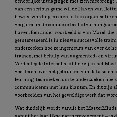
behoorlijke uitdagingen met zich meebrengt.
van een serious game wil de Haven van Rott
bewustwording creëren in hun organisatie en
vergaren in de complexe besluitvormingsproc
haven. Een ander voorbeeld is van Marel, die a
geïnteresseerd is in nieuwe succesvolle trai
onderzoeken hoe ze ingenieurs van over de h
trainen, met behulp van augmented- en virtua
Verder legde Interpolis uit hoe zij in het Ma
veel leren over het gebruiken van data scien
learning-technieken om te onderzoeken hoe zi
communiceren met hun klanten. En dit zijn s
voorbeelden van het geweldige werk dat wor
Wat duidelijk wordt vanuit het MasterMinds-
vanuit het jaarlijkse partnerevenement – is d