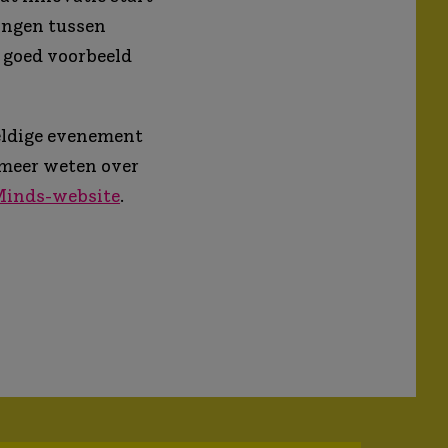
ingen tussen
n goed voorbeeld
eldige evenement
 meer weten over
inds-website
.