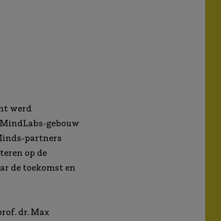
nt werd
et MindLabs-gebouw
Minds-partners
cteren op de
aar de toekomst en
of. dr. Max