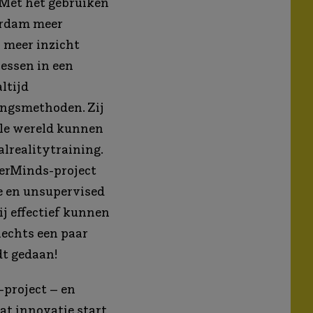
 Met het gebruiken
erdam meer
 meer inzicht
essen in een
ltijd
ningsmethoden. Zij
ele wereld kunnen
lrealitytraining.
sterMinds-project
ce en unsupervised
j effectief kunnen
lechts een paar
dt gedaan!
project – en
at innovatie start