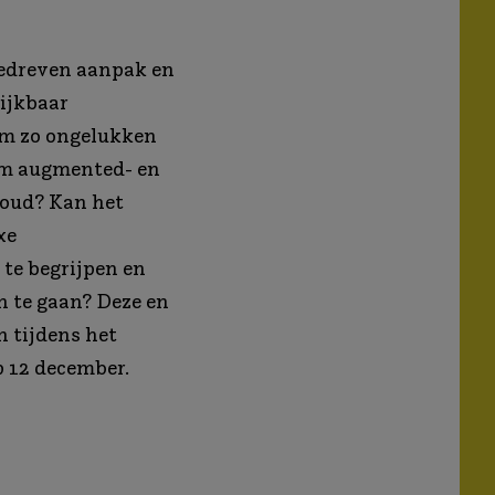
edreven aanpak en
ijkbaar
 om zo ongelukken
om augmented- en
houd? Kan het
xe
te begrijpen en
n te gaan? Deze en
 tijdens het
 12 december.