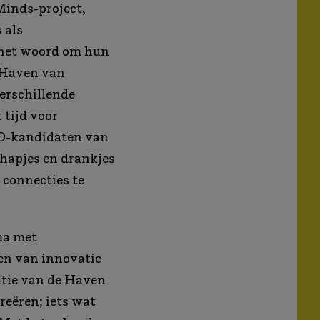
inds-project,
 als
 het woord om hun
 Haven van
verschillende
 tijd voor
hD-kandidaten van
 hapjes en drankjes
e connecties te
ma met
en van innovatie
itie van de Haven
reëren; iets wat